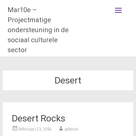
Naar
Mar10e –
de
inhoud
Projectmatige
springen
ondersteuning in de
sociaal culturele
sector
Desert
Desert Rocks
februari 13, 2014
admin